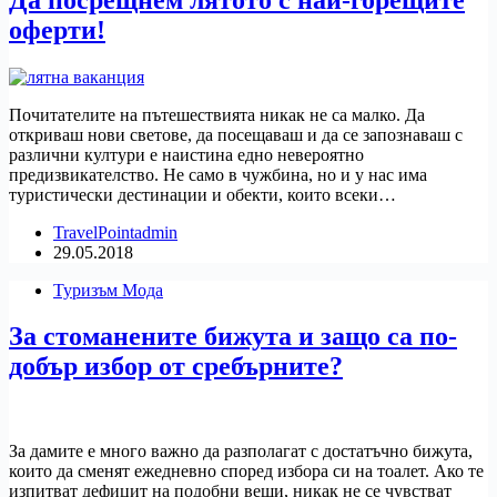
оферти!
Почитателите на пътешествията никак не са малко. Да
откриваш нови светове, да посещаваш и да се запознаваш с
различни култури е наистина едно невероятно
предизвикателство. Не само в чужбина, но и у нас има
туристически дестинации и обекти, които всеки…
TravelPointadmin
29.05.2018
Туризъм Мода
За стоманените бижута и защо са по-
добър избор от сребърните?
За дамите е много важно да разполагат с достатъчно бижута,
които да сменят ежедневно според избора си на тоалет. Ако те
изпитват дефицит на подобни вещи, никак не се чувстват