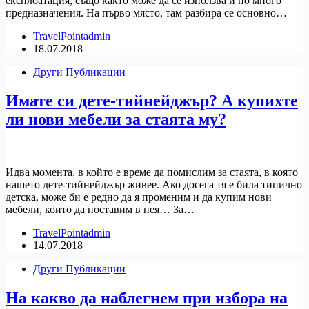
експлоатация, също както може да се използва и по много
предназначения. На първо място, там разбира се основно…
TravelPointadmin
18.07.2018
Други Публикации
Имате си дете-тийнейджър? А купихте
ли нови мебели за стаята му?
Идва момента, в който е време да помислим за стаята, в която
нашето дете-тийнейджър живее. Ако досега тя е била типично
детска, може би е редно да я променим и да купим нови
мебели, които да поставим в нея… За…
TravelPointadmin
14.07.2018
Други Публикации
На какво да наблегнем при избора на