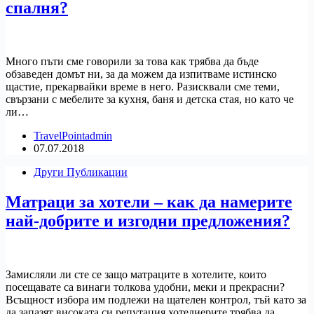
спалня?
Много пъти сме говорили за това как трябва да бъде
обзаведен домът ни, за да можем да изпитваме истинско
щастие, прекарвайки време в него. Разисквали сме теми,
свързани с мебелите за кухня, баня и детска стая, но като че
ли…
TravelPointadmin
07.07.2018
Други Публикации
Матраци за хотели – как да намерите
най-добрите и изгодни предложения?
Замисляли ли сте се защо матраците в хотелите, които
посещавате са винаги толкова удобни, меки и прекрасни?
Всъщност избора им подлежи на щателен контрол, тъй като за
да запазят високата си репутация хотелиерите трябва да