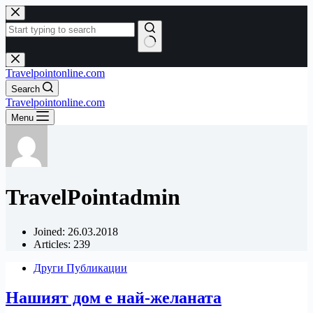
Skip
to
content
No
results
Travelpointonline.com
Search
Travelpointonline.com
Menu
TravelPointadmin
Joined: 26.03.2018
Articles: 239
Други Публикации
Нашият дом е най-желаната