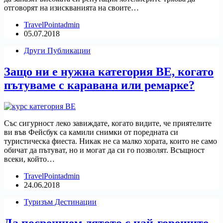
отговорят на изискванията на своите…
TravelPointadmin
05.07.2018
Други Публикации
Защо ни е нужна категория ВЕ, когато
пътуваме с каравана или ремарке?
Със сигурност леко завиждате, когато видите, че приятелите
ви във Фейсбук са камили снимки от поредната си
туристическа фиеста. Никак не са малко хората, които не само
обичат да пътуват, но и могат да си го позволят. Всъщност
всеки, който…
TravelPointadmin
24.06.2018
Туризъм Дестинации
Да посрещнем лятото с най-горещите