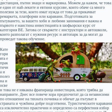
дистанция, пътни знаци и маркировка. Можем да кажем, че това
е един от най-леките и евтини курсове, които обаче са много
полезни за тези, които имат нужда от това да прикачват
ремаркета, платформи или каравани. Подготовката за
пътуването, за вашето хоби и любими занимания е важна и
първото е наистина инвестицията в шофьорски курс от
категория ВЕ. Затова се свържете с инструктори и автошколи,
които разполагат с нужния ресурс и автопарк за да могат да
проведат такова обучение.
Кате
гори
ята е
прак
тичн
а и
полез
на и
осве
н това не е някаква фрапираща инвестиция, която трябва да
направите. Днес все повече хора предпочитат да са независими
по отношение на тяхната почивка и обичат да пътуват в
страната и чужбина добре подготвени. Туристическите каравани
са изключително практични и определено са перфектния избор