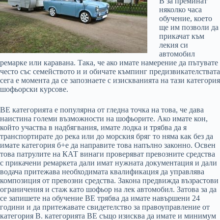
В за преминат
няколко часа
обучение, което
ще им позволи да
прикачат към
лекия си
автомобил
ремарке или каравана. Така, че ако имате намерение да пътувате
често със семейството и и обичате къмпинг предизвикателствата
сега е момента да се запознаете с изискванията на тази категория
шофьорски курсове.
BE категорията е популярна от гледна точка на това, че дава
наистина големи възможности на шофьорите. Ако имате кон,
който участва в надбягвания, имате лодка и трябва да я
транспортирате до река или до морския бряг то няма как без да
имате категория б+е да направите това напълно законно. Освен
това патрулите на КАТ винаги проверяват превозните средства
с прикачени ремаркета дали имат нужната документация и дали
водача притежава необходимата квалификация да управлява
композиция от превозни средства. Закона предвижда възрастови
ограничения и стаж като шофьор на лек автомобил. Затова за да
се запишете на обучение ВЕ трябва да имате навършени 24
години и да притежавате свидетелство за правоуправление от
категория В. категорията ВЕ също изисква да имате и минимум