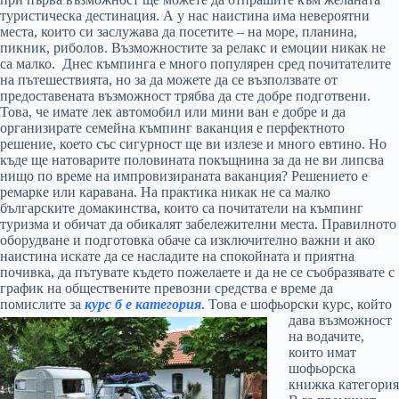
туристическа дестинация. А у нас наистина има невероятни
места, които си заслужава да посетите – на море, планина,
пикник, риболов. Възможностите за релакс и емоции никак не
са малко. Днес къмпинга е много популярен сред почитателите
на пътешествията, но за да можете да се възползвате от
предоставената възможност трябва да сте добре подготвени.
Това, че имате лек автомобил или мини ван е добре и да
организирате семейна къмпинг ваканция е перфектното
решение, което със сигурност ще ви излезе и много евтино. Но
къде ще натоварите половината покъщнина за да не ви липсва
нищо по време на импровизираната ваканция? Решението е
ремарке или каравана. На практика никак не са малко
българските домакинства, които са почитатели на къмпинг
туризма и обичат да обикалят забележителни места. Правилното
оборудване и подготовка обаче са изключително важни и ако
наистина искате да се насладите на спокойната и приятна
почивка, да пътувате където пожелаете и да не се съобразявате с
график на обществените превозни средства е време да
помислите за
курс б е категория
.
Това е шофьорски курс, който
дава възможност
на водачите,
които имат
шофьорска
книжка категория