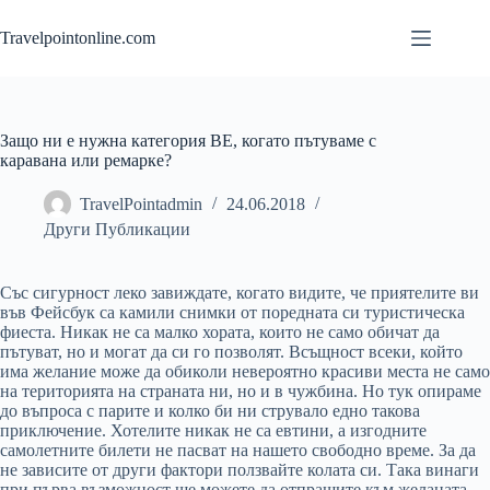
Skip
to
Travelpointonline.com
content
Защо ни е нужна категория ВЕ, когато пътуваме с
каравана или ремарке?
TravelPointadmin
24.06.2018
Други Публикации
Със сигурност леко завиждате, когато видите, че приятелите ви
във Фейсбук са камили снимки от поредната си туристическа
фиеста. Никак не са малко хората, които не само обичат да
пътуват, но и могат да си го позволят. Всъщност всеки, който
има желание може да обиколи невероятно красиви места не само
на територията на страната ни, но и в чужбина. Но тук опираме
до въпроса с парите и колко би ни струвало едно такова
приключение. Хотелите никак не са евтини, а изгодните
самолетните билети не пасват на нашето свободно време. За да
не зависите от други фактори ползвайте колата си. Така винаги
при първа възможност ще можете да отпрашите към желаната