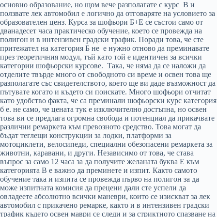
основно образование, но щом вече разполагате с курс В и
ползвате лек автомобил е логично да отговаряте на условието за
образователен ценз. Курса за шофьори Б+Е се състои само от
дванадесет часа практическо обучение, което се провежда на
полигон и в интензивен градски трафик. Поради това, че сте
притежател на категория Б не е нужно отново да преминавате
през теоретичния модул, тъй като той е идентичен за всички
категории шофьорски курсове. Така, че няма да се наложи да
отделите твърде много от свободното си време и освен това ще
разполагате със свидетелството, което ще ви даде възможност да
пътувате когато и където си поискате. Много шофьори отчитат
като удобство факта, че са преминали шофьорски курс категория
б е. не само, че цената тук е изключително достъпна, но освен
това ви се предлага огромна свобода и потенциал да прикачвате
различни ремаркета към превозното средство. Това могат да
бъдат теглещи конструкции за лодки, платформи за
мотоциклети, велосипеди, специални обезопасени ремаркета за
животни, каравани, и други. Независимо от това, че става
въпрос за само 12 часа за да получите желаната буква Е към
категорията В е важно да преминете и изпит. Както самото
обучение така и изпита се провежда първо на полигон за да
може изпитната комисия да прецени дали сте успели да
овладеете абсолютно всички маневри, които се изискват за лек
автомобил с прикачено ремарке, както и в интензивен градски
трафик където освен маври се следи и за стриктното спазване на