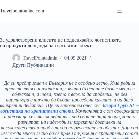
Skip
to
Travelpointonline.com
content
За удовлетворени клиенти не подценявайте логистиката
на продукти до щанда на търговския обект
TravelPointadmin
04.09.2021
Други Публикации
Да си предприемач в България не е особено лесно. Има редица
препятствия и трудности, с които бъдещите бизнесмени се
сблъскват, а това, което е важно да споделим, че без
партньори е трудно да бъдат проведени каквито и да било
конкретни действия. Ще ви запознаем днес със
Загора Груп БГ –
логистика на хранителни стоки
. Компанията е от доверените
и ползващи се с висок рейтинг сред своите партньори, които
разчитат на надеждни и коректни доставки на
висококачествени продукти до търговските си обекти. Дори да
изглежда много лесно да се прави търговия с хранителни стоки
то неправилния им подбор може да бъде причина за загуби и