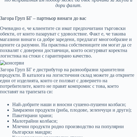
дори фалит.
Загора Груп БГ – партньор винаги до вас
Очевидно е, че клиентите си имат предпочитани търговски
обекти, от които пазаруват с удоволствие. Факт е, че такива
магазини винаги са добре заредени, предлагат многообразие и
цените са разумни. На практика собствениците им могат да се
похвалят с доверени доставчици, които осигуряват коректна
логистика на стоки с гарантирано качество.
Загора Груп БГ е дистрибутор на разнообразни хранителни
продукти. В каталога на логистичния склад можете да откриете
едни от изделията, които се ползват с доверието на
потребителите, които не правят компромис с това, което
поставят на трапезата си:
Най-добрите наши и вносни сушено-пушени колбаси;
Замразени продукти (риба, плодове, зеленчуци и други);
Пакетирани храни;
Малотрайни колбаси;
Млечни продукти родно производство на популярни
български мандри;