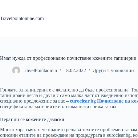
Skip
to
content
Travelpointonline.com
Имат нужда от професионално почистване кожените тапицерии
TravelPointadmin
18.02.2022
Други Публикации
Грижата за тапицериите е желателно да бъде професионална. Тов
тапицирани легла и други с само малка част от ежедневно изпол
специално предложение за вас –
euroclear.bg Почистване на к
спецификата на материите и оптималната грижа за тях.
Перат ли се кожените дамаски
Много хора смятат, че прането решава техните проблеми със за
описани етапите на провеждане на процедурата в euroclear.bg, 