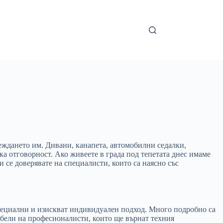
еждането им. Дивани, канапета, автомобилни седалки,
ка отговорност. Ако живеете в града под тепетата днес имаме
 се доверявате на специалисти, които са наясно със
специални и изискват индивидуален подход. Много подробно са
мебели на професионалисти, които ще върнат техния