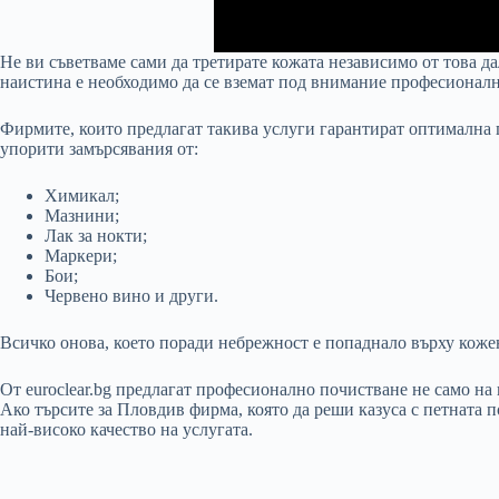
Не ви съветваме сами да третирате кожата независимо от това да
наистина е необходимо да се вземат под внимание професионал
Фирмите, които предлагат такива услуги гарантират оптимална г
упорити замърсявания от:
Химикал;
Мазнини;
Лак за нокти;
Маркери;
Бои;
Червено вино и други.
Всичко онова, което поради небрежност е попаднало върху кожен
От euroclear.bg предлагат професионално почистване не само на
Ако търсите за Пловдив фирма, която да реши казуса с петната п
най-високо качество на услугата.