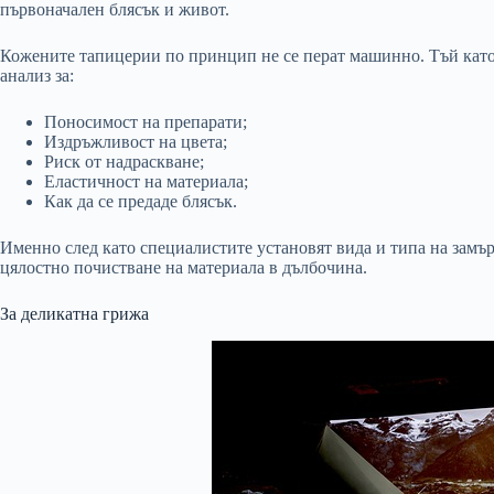
първоначален блясък и живот.
Кожените тапицерии по принцип не се перат машинно. Тъй като 
анализ за:
Поносимост на препарати;
Издръжливост на цвета;
Риск от надраскване;
Еластичност на материала;
Как да се предаде блясък.
Именно след като специалистите установят вида и типа на замър
цялостно почистване на материала в дълбочина.
За деликатна грижа