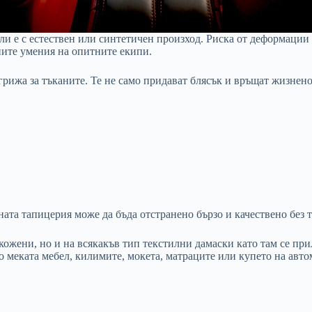
ли е с естествен или синтетичен произход. Риска от деформации 
ните умения на опитните екипи.
рижа за тъканите. Те не само придават блясък и връщат жизнено
ата тапицерия може да бъда отстранено бързо и качествено без т
 кожени, но и на всякакъв тип текстилни дамаски като там се пр
о меката мебел, килимите, мокета, матраците или купето на автом