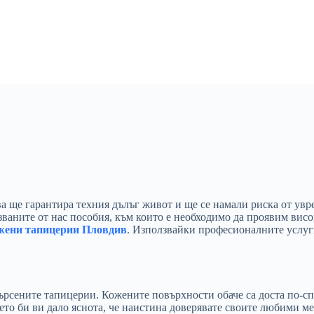
а ще гарантира техния дълъг живот и ще се намали риска от увр
званите от нас пособия, към които е необходимо да проявим висо
ожени тапицерии Пловдив
. Използвайки професионалните услуги
мърсените тапицерии. Кожените повърхности обаче са доста по-
което би ви дало яснота, че наистина доверявате своите любими 