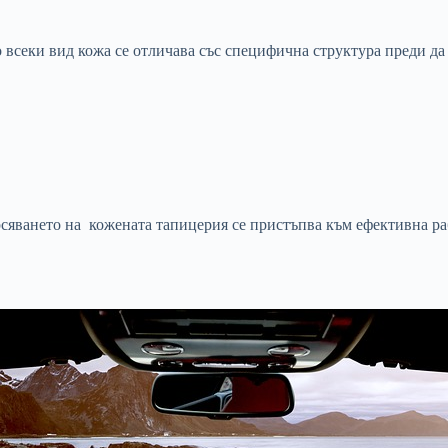
всеки вид кожа се отличава със специфична структура преди да 
сяването на кожената тапицерия се пристъпва към ефективна раб