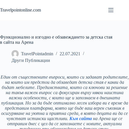
Skip
to
Travelpointonline.com
content
Функционално и изгодно е обзавеждането за детска стая
в сайта на Арена
TravelPointadmin
22.07.2021
Други Публикации
Един от съществените въпроси, които си задават родителите,
на които им предстои да обзаведат детска стая е какви да
бъдат мебелите. Предимствата, които са ключови за решение
на такъв важен въпрос са фокусиран върху някои наистина
важни особености, с които ще и запознаем в днешната
публикация. Но за да бъде оптимално лесен избора ви е време да
представим платформа, която ще бъде ваш верен съюзник в
осигуряване на уютна и приятна среда, в която децата ви да се
чувстват истински щастливи.
Към сайта
на Арена ще се
отправим днес с цел да се запознаете с новите, актуални
тенденции при обзавеждане на детски стаи.