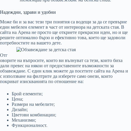
Надеждни, здрави и удобни
Може би и за вас тези три понятия са водещи за да се превърне
един мебелен елемент в част от интериора на детската стая. В
сайта на Арена не просто ще откриете прекрасни идеи, но и ще
решите оптимално бързо и ефективно това, което ще задоволи
потребностите на вашето дете.
Отг
оворите на въпросите, които ви вълнуват са тези, които биха
дали превес на някои от предоставените възможности за
обзавеждане. С един клик можете да посетите сайта на Арена и
с използване на филтрите да изберете само онези, които
покриват изискванията по отношение на:
Брой елементи;
Цена;
Размери на мебелите;
Дизайн;
Цветови комбинации;
Механизми;
Функционалност.