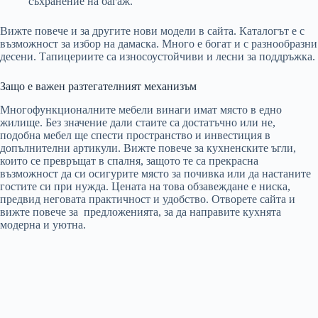
съхранение на багаж.
Вижте повече и за другите нови модели в сайта. Каталогът е с
възможност за избор на дамаска. Много е богат и с разнообразни
десени. Тапицериите са износоустойчиви и лесни за поддръжка.
Защо е важен разтегателният механизъм
Многофункционалните мебели винаги имат място в едно
жилище. Без значение дали стаите са достатъчно или не,
подобна мебел ще спести пространство и инвестиция в
допълнителни артикули. Вижте повече за кухненските ъгли,
които се превръщат в спалня, защото те са прекрасна
възможност да си осигурите място за почивка или да настаните
гостите си при нужда. Цената на това обзавеждане е ниска,
предвид неговата практичност и удобство. Отворете сайта и
вижте повече за предложенията, за да направите кухнята
модерна и уютна.