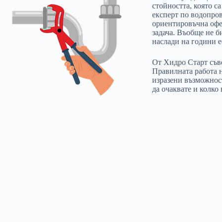
стойността, която с
експерт по водопров
ориентировъчна офер
задача. Въобще не б
наслади на години е
От Хидро Старт съве
Правилната работа н
изразени възможност
да очаквате и колко