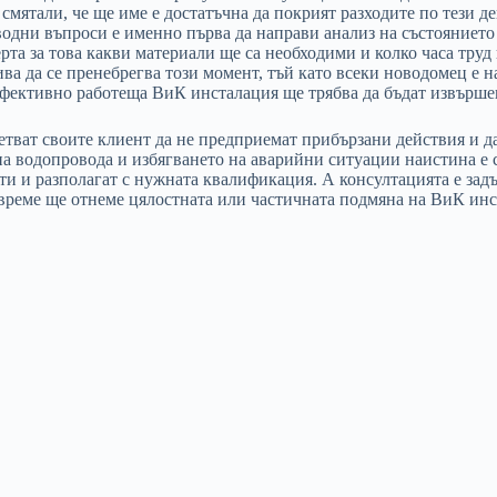
а смятали, че ще име е достатъчна да покрият разходите по тези д
одни въпроси е именно първа да направи анализ на състоянието 
та за това какви материали ще са необходими и колко часа труд
ива да се пренебрегва този момент, тъй като всеки новодомец е на
фективно работеща ВиК инсталация ще трябва да бъдат извършен
тват своите клиент да не предприемат прибързани действия и да 
а водопровода и избягването на аварийни ситуации наистина е с
и и разполагат с нужната квалификация. А консултацията е задъ
 време ще отнеме цялостната или частичната подмяна на ВиК инс