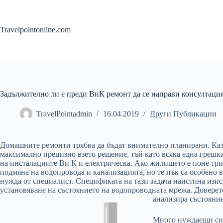
Skip
to
content
Travelpointonline.com
Задължително ли е преди ВиК ремонт да се направи консултаци
TravelPointadmin
16.04.2019
Други Публикации
Домашните ремонти трябва да бъдат внимателно планирани. Като 
максимално прецизно взето решение, тъй като всяка една грешка
на инсталациите Ви К и електрическа. Ако жилището е поне трид
подмяна на водопровода и канализацията, но те пък са особено 
нужда от специалист. Спецификата на тази задача наистина изис
установяване на състоянието на водопроводната мрежа. Доверет
анализира състояние
Много нуждаещи си о