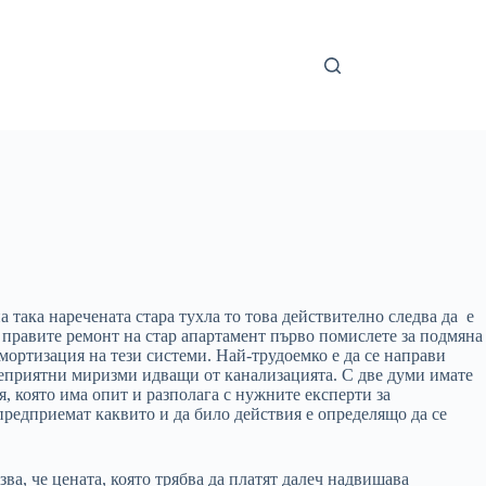
 така наречената стара тухла то това действително следва да е
а правите ремонт на стар апартамент първо помислете за подмяна
мортизация на тези системи. Най-трудоемко е да се направи
 неприятни миризми идващи от канализацията. С две думи имате
, която има опит и разполага с нужните експерти за
 предприемат каквито и да било действия е определящо да се
а, че цената, която трябва да платят далеч надвишава