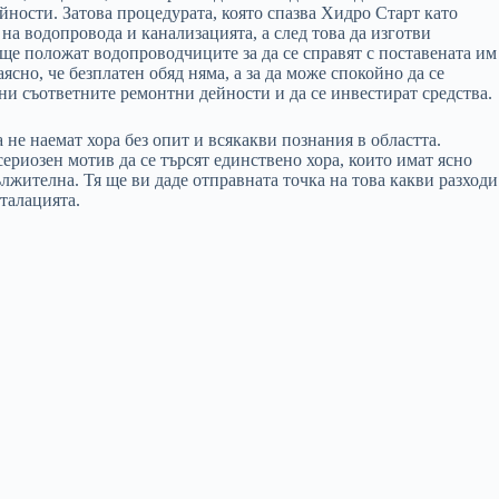
ейности. Затова процедурата, която спазва Хидро Старт като
на водопровода и канализацията, а след това да изготви
 ще положат водопроводчиците за да се справят с поставената им
ясно, че безплатен обяд няма, а за да може спокойно да се
и съответните ремонтни дейности и да се инвестират средства.
не наемат хора без опит и всякакви познания в областта.
ериозен мотив да се търсят единствено хора, които имат ясно
лжителна. Тя ще ви даде отправната точка на това какви разходи
талацията.