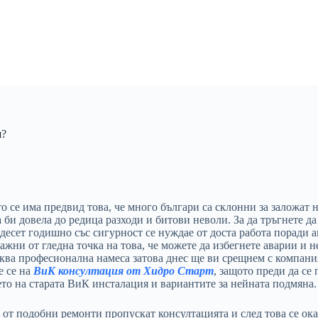
я?
се има предвид това, че много българи са склонни за заложат на
 би довела до редица разходи и битови неволи. За да тръгнете д
есет годишно със сигурност се нуждае от доста работа поради а
важни от гледна точка на това, че можете да избегнете аварии и
ква професионална намеса затова днес ще ви срещнем с компания
е се на
ВиК консултация от Хидро Старт
, защото преди да се
то на старата ВиК инсталация и вариантите за нейната подмяна.
т подобни ремонти пропускат консултацията и след това се оказв