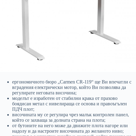
ергономичното бюро „Carmen CR-119“ ще Ви впечатли с
вградения електрически мотор, който Ви позволява да
регулирате неговата височина;
моделът е изработен от стабилни крака от прахово
боядисан метал с нивелираща се основа и правоъгълен
ПДЧ плот;
височината му се регулира чрез малък контролен панел,
който се захваща за долната страна на плота;
от бутоните на него може да движите плота нагоре или
надолу и да настроите височината до желаното ниво;