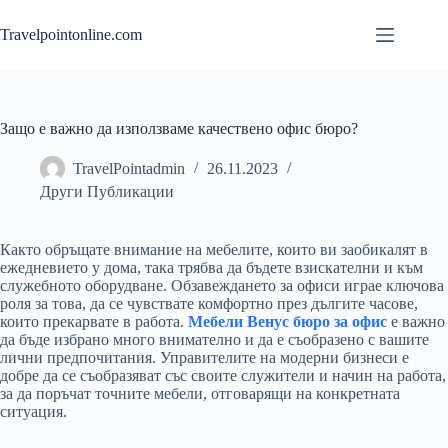
Skip
to
Travelpointonline.com
content
Защо е важно да използваме качествено офис бюро?
TravelPointadmin
26.11.2023
Други Публикации
Както обръщате внимание на мебелите, които ви заобикалят в
ежедневието у дома, така трябва да бъдете взискателни и към
служебното оборудване. Обзавеждането за офиси играе ключова
роля за това, да се чувствате комфортно през дългите часове,
които прекарвате в работа.
Мебели Венус бюро за офис
е важно
да бъде избрано много внимателно и да е съобразено с вашите
лични предпочитания. Управителите на модерни бизнеси е
добре да се съобразяват със своите служители и начин на работа,
за да поръчат точните мебели, отговарящи на конкретната
ситуация.