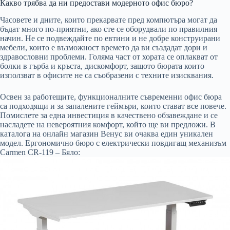
Какво трябва да ни предостави модерното офис бюро?
Часовете и дните, които прекарвате пред компютъра могат да
бъдат много по-приятни, ако сте се оборудвали по правилния
начин. Не се подвеждайте по евтини и не добре конструирани
мебели, които е възможност времето да ви създадат дори и
здравословни проблеми. Голяма част от хората се оплакват от
болки в гърба и кръста, дискомфорт, защото бюрата които
използват в офисите не са съобразени с техните изисквания.
Освен за работещите, функционалните съвременни офис бюра
са подходящи и за запалените геймъри, които стават все повече.
Помислете за една инвестиция в качествено обзавеждане и се
насладете на невероятния комфорт, който ще ви предложи. В
каталога на онлайн магазин Венус ви очаква един уникален
модел. Ергономично бюро с електрически повдигащ механизъм
Carmen CR-119 – Бяло: