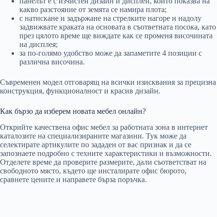
панелът е с изчистен дизайн и дисплей, който показва на
какво разстояние от земята се намира плота;
с натискане и задържане на стрелките нагоре и надолу
задвижвате краката на основата в съответната посока, като
през цялото време ще виждате как се променя височината
на дисплея;
за по-голямо удобство може да запаметите 4 позиции с
различна височина.
Съвременен модел отговарящ на всички изисквания за прецизна
конструкция, функционалност и красив дизайн.
Как бързо да изберем новата мебел онлайн?
Открийте качествена офис мебел за работната зона в интернет
каталозите на специализираните магазини. Тук може да
селектирате артикулите по зададен от вас признак и да се
запознаете подробно с техните характеристики и възможности.
Отделете време да проверите размерите, дали съответстват на
свободното място, където ще инсталирате офис бюрото,
сравнете цените и направете бърза поръчка.