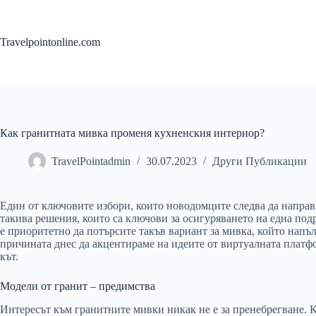
Skip
to
content
Travelpointonline.com
Как гранитната мивка променя кухненския интериор?
TravelPointadmin
30.07.2023
Други Публикации
Един от ключовите избори, които новодомците следва да направят
такива решения, които са ключови за осигуряването на една под
е приоритетно да потърсите такъв вариант за мивка, който напъ
причината днес да акцентираме на идеите от виртуалната платф
кът.
Модели от гранит – предимства
Интересът към гранитните мивки никак не е за пренебрегване. К