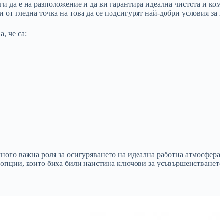
ги да е на разположение и да ви гарантира идеална чистота и ко
и от гледна точка на това да се подсигурят най-добри условия з
, че са:
много важна роля за осигуряването на идеална работна атмосфер
а опции, които биха били наистина ключови за усъвършенстванет