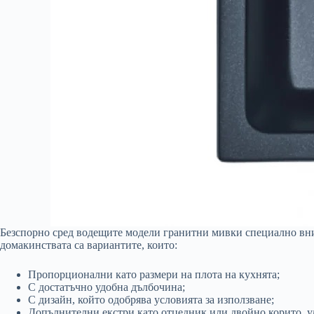
Безспорно сред водещите модели гранитни мивки специално вним
домакинствата са вариантите, които:
Пропорционални като размери на плота на кухнята;
С достатъчно удобна дълбочина;
С дизайн, който одобрява условията за използване;
Допълнителни екстри като отцедник или двойно корито, у