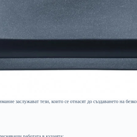
ание заслужават тези, които се отнасят до създаването на безк
лесняващи работата в кухнята;