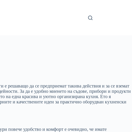
ги е решаващо да се предприемат такива действия и за се вземат
ейности. За да е удобно миенето на съдове, прибори и продукти
то на една красива и уютно организирана кухня. Ето я
рните и качествените идеи за практично оборудван кухненски
гури повече удобство и комфорт е очевидно, че имате