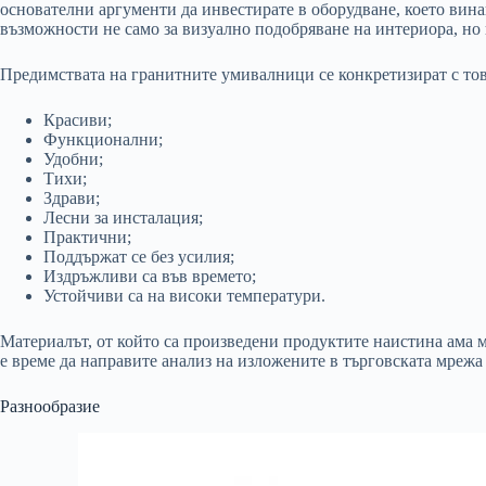
основателни аргументи да инвестирате в оборудване, което вина
възможности не само за визуално подобряване на интериора, но 
Предимствата на гранитните умивалници се конкретизират с това
Красиви;
Функционални;
Удобни;
Тихи;
Здрави;
Лесни за инсталация;
Практични;
Поддържат се без усилия;
Издръжливи са във времето;
Устойчиви са на високи температури.
Материалът, от който са произведени продуктите наистина ама 
е време да направите анализ на изложените в търговската мреж
Разнообразие