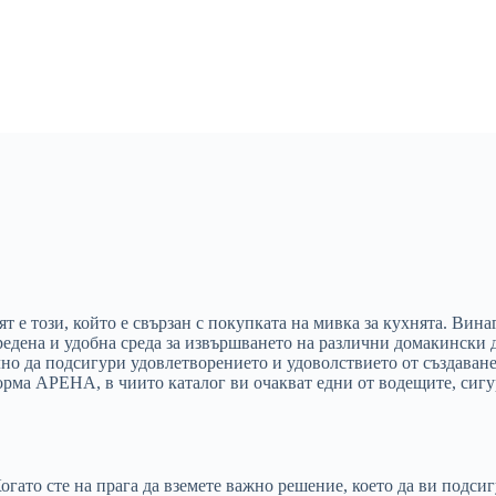
 е този, който е свързан с покупката на мивка за кухнята. Вина
редена и удобна среда за извършването на различни домакински д
лно да подсигури удовлетворението и удоволствието от създаване
орма АРЕНА, в чиито каталог ви очакват едни от водещите, сигу
огато сте на прага да вземете важно решение, което да ви подси