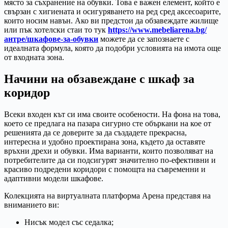
място за съхранение на обувки. Това е важен елемент, който е
свързан с хигиената и осигуряването на ред сред аксесоарите,
които носим навън. Ако ви предстои да обзавеждате жилище
или пък хотелски стаи то тук
https://www.mebeliarena.bg/
антре/шкафове-за-обувки
можете да се запознаете с
идеалната формула, която да подобри условията на имота още
от входната зона.
Начини на обзавеждане с шкаф за
коридор
Всеки входен кът си има своите особености. На фона на това,
което се предлага на пазара сигурно сте объркани на кое от
решенията да се доверите за да създадете прекрасна,
интересна и удобно проектирана зона, където да оставяте
връхни дрехи и обувки. Има варианти, които позволяват на
потребителите да си подсигурят значително по-ефективни и
красиво подредени коридори с помощта на съвременни и
адаптивни модели шкафове.
Колекцията на виртуалната платформа Арена представя на
вниманието ви:
Нисък модел със седалка;