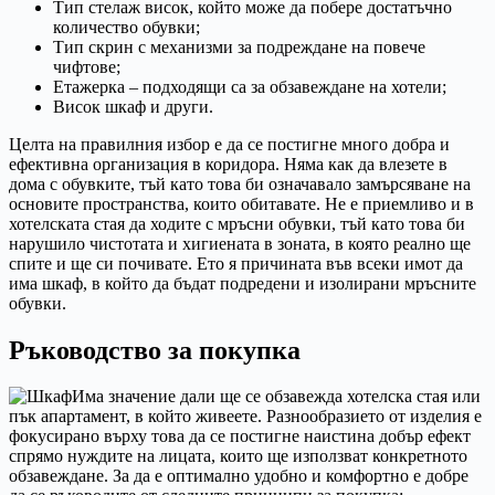
Тип стелаж висок, който може да побере достатъчно
количество обувки;
Тип скрин с механизми за подреждане на повече
чифтове;
Етажерка – подходящи са за обзавеждане на хотели;
Висок шкаф и други.
Целта на правилния избор е да се постигне много добра и
ефективна организация в коридора. Няма как да влезете в
дома с обувките, тъй като това би означавало замърсяване на
основите пространства, които обитавате. Не е приемливо и в
хотелската стая да ходите с мръсни обувки, тъй като това би
нарушило чистотата и хигиената в зоната, в която реално ще
спите и ще си почивате. Ето я причината във всеки имот да
има шкаф, в който да бъдат подредени и изолирани мръсните
обувки.
Ръководство за покупка
Има значение дали ще се обзавежда хотелска стая или
пък апартамент, в който живеете. Разнообразието от изделия е
фокусирано върху това да се постигне наистина добър ефект
спрямо нуждите на лицата, които ще използват конкретното
обзавеждане. За да е оптимално удобно и комфортно е добре