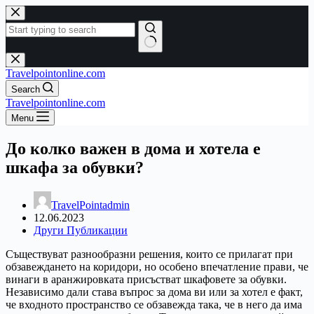
Skip
to
content
No
results
Travelpointonline.com
Search
Travelpointonline.com
Menu
До колко важен в дома и хотела е
шкафа за обувки?
TravelPointadmin
12.06.2023
Други Публикации
Съществуват разнообразни решения, които се прилагат при
обзавеждането на коридори, но особено впечатление прави, че
винаги в аранжировката присъстват шкафовете за обувки.
Независимо дали става въпрос за дома ви или за хотел е факт,
че входното пространство се обзавежда така, че в него да има