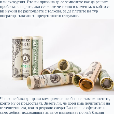
или екскурзия. Ето ви причина да се замислите как да решите
проблема с парите, ако се окаже че точно в момента, в който са
ви нужни не разполагате с толкова, за да платите на тур
оператора таксата за предстоящото пътуване.
Човек не бива да прави компромиси особено с възможностите,
които му се предоставят. Знаете ли, че дори има почитатели на
пътешествията, които редовно следят Last minute офертите и
само дебнат подходящата за да се възползват по най-бързия