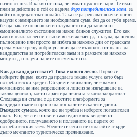
начин от нея. И какво от това, че нямат нужните пари. Те имат
план за действие и той се нарича
бърз потребителски заем
, за
който кандидатстват онлайн. Така се разрешават всички онези
казуси с намирането на необходимата сума, без да се губи време,
без да чакате по опашки и пътуването ви да зависи от
емоционалното състояние на някои банков служител. Ето как
само в няколко лесни стъпки всеки желаещ да пътува, да почива
пълноценно или просто да избяга за няколко дни от градската
среда може срещу добри условия да се възползва от шанса да
кандидатства за потребителски заем и в рамките на няколко
минути да получи парите по сметката си.
Как да кандидатствате? Това е много лесно
. Първо си
избирате фирма, която да предлага такава услуга като бърз
потребителски кредит. Обърнете внимание, че е важно
компанията да има разрешение и лиценз за извършване на
такава дейност, което гарантира нейната законосъобразност.
Следваща ви стъпка е да посетите платформата за
кандидатстване и просто да попълнете исканите данни.
Въведете сумата
, която ще ви трябва и изберете погасителен
план. Ето, че сте готови и само един клик ви дели от
одобрението, получаването и ползването на парите от
потребителския заем. Убедете се сега и не отлагайте твърде
дълго мечтаното туристическо преживяване.