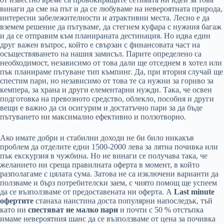
винаги да сме на път и да се любуваме на невероятната природа,
интересни забележителности и атрактивни места. Лесно е да
вземем решение да пътуваме, да стегнем куфара с нужния багаж
и да се отправим към планираната дестинация. Но идва един
друг важен въпрос, който е свързан с финансовата част на
осъществяването на нашия замисъл. Парите определено са
необходимост, независимо от това дали ще отседнем в хотел или
пък планираме пътуване тип къмпинг. Да, при втория случай ще
спестим пари, но независимо от това те са нужни за гориво за
кемпера, за храна и други елементарни нужди. Така, че освен
подготовка на превозното средство, облекло, пособия и други
вещи е важно да си осигурим и достатъчно пари за да бъде
пътуването ни максимално ефективно и ползотворно.
Ако имате добри и стабилни доходи не би било никакъв
проблем да отделите едни 1500-2000 лева за лятна почивка или
пък екскурзия в чужбина. Но не винаги се получава така, че
желанието ни среща правилната оферта в момент, в който
разполагаме с цялата сума. Затова не са изключени варианти да
ползваме и бърз потребителски заем, с чиято помощ ще успеем
да се възползваме от предоставената ни оферта. А
Last minute
офертите
станаха наистина доста популярни напоследък, тъй
като ни
спестяват не малко пари
и почти с 50 % отстъпка
имаме невероятния шанс да се възползваме от цена за почивка