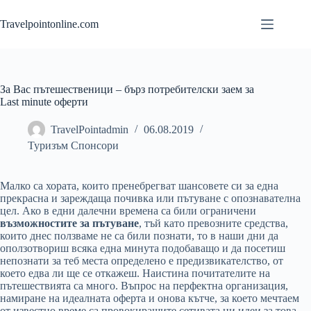
Skip
to
Travelpointonline.com
content
За Вас пътешественици – бърз потребителски заем за
Last minute оферти
TravelPointadmin
06.08.2019
Туризъм Спонсори
Малко са хората, които пренебрегват шансовете си за една
прекрасна и зареждаща почивка или пътуване с опознавателна
цел. Ако в едни далечни времена са били ограничени
възможностите за пътуване
, тъй като превозните средства,
които днес ползваме не са били познати, то в наши дни да
оползотвориш всяка една минута подобаващо и да посетиш
непознати за теб места определено е предизвикателство, от
което едва ли ще се откажеш. Наистина почитателите на
пътешествията са много. Въпрос на перфектна организация,
намиране на идеалната оферта и онова кътче, за което мечтаем
от известно време са провокиращите сетивата ни идеи за това