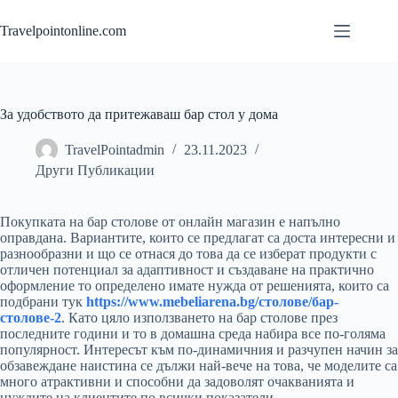
Skip
to
Travelpointonline.com
content
За удобството да притежаваш бар стол у дома
TravelPointadmin
23.11.2023
Други Публикации
Покупката на бар столове от онлайн магазин е напълно
оправдана. Вариантите, които се предлагат са доста интересни и
разнообразни и що се отнася до това да се изберат продукти с
отличен потенциал за адаптивност и създаване на практично
оформление то определено имате нужда от решенията, които са
подбрани тук
https://www.mebeliarena.bg/столове/бар-
столове-2
. Като цяло използването на бар столове през
последните години и то в домашна среда набира все по-голяма
популярност. Интересът към по-динамичния и разчупен начин за
обзавеждане наистина се дължи най-вече на това, че моделите са
много атрактивни и способни да задоволят очакванията и
нуждите на клиентите по всички показатели.