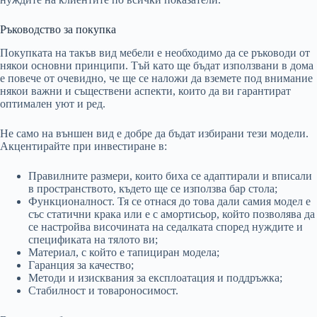
Ръководство за покупка
Покупката на такъв вид мебели е необходимо да се ръководи от
някои основни принципи. Тъй като ще бъдат използвани в дома
е повече от очевидно, че ще се наложи да вземете под внимание
някои важни и съществени аспекти, които да ви гарантират
оптимален уют и ред.
Не само на външен вид е добре да бъдат избирани тези модели.
Акцентирайте при инвестиране в:
Правилните размери, които биха се адаптирали и вписали
в пространството, където ще се използва бар стола;
Функционалност. Тя се отнася до това дали самия модел е
със статични крака или е с амортисьор, който позволява да
се настройва височината на седалката според нуждите и
спецификата на тялото ви;
Материал, с който е тапициран модела;
Гаранция за качество;
Методи и изисквания за експлоатация и поддръжка;
Стабилност и товароносимост.