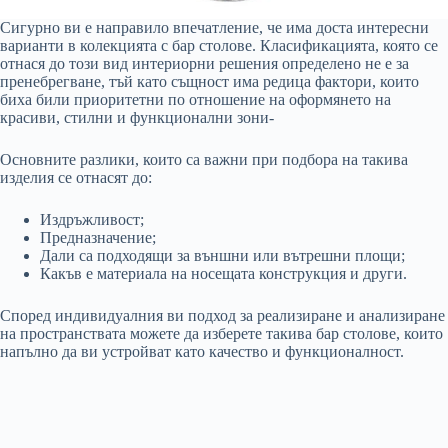
Сигурно ви е направило впечатление, че има доста интересни
варианти в колекцията с бар столове. Класификацията, която се
отнася до този вид интериорни решения определено не е за
пренебрегване, тъй като същност има редица фактори, които
биха били приоритетни по отношение на оформянето на
красиви, стилни и функционални зони-
Основните разлики, които са важни при подбора на такива
изделия се отнасят до:
Издръжливост;
Предназначение;
Дали са подходящи за външни или вътрешни площи;
Какъв е материала на носещата конструкция и други.
Според индивидуалния ви подход за реализиране и анализиране
на пространствата можете да изберете такива бар столове, които
напълно да ви устройват като качество и функционалност.