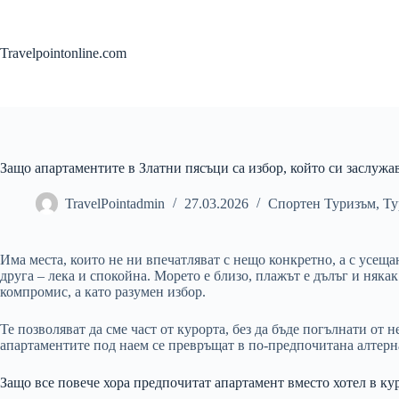
Skip
to
content
Travelpointonline.com
Защо апартаментите в Златни пясъци са избор, който си заслужа
TravelPointadmin
27.03.2026
Спортен Туризъм
,
Ту
Има места, които не ни впечатляват с нещо конкретно, а с усещане
друга – лека и спокойна. Морето е близо, плажът е дълъг и някак
компромис, а като разумен избор.
Те позволяват да сме част от курорта, без да бъде погълнати от н
апартаментите под наем се превръщат в по-предпочитана алтернат
Защо все повече хора предпочитат апартамент вместо хотел в ку