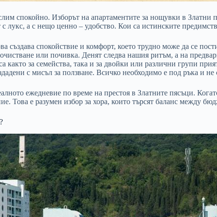
лим спокойно. Изборът на апартаментите за нощувки в Златни пя
т с лукс, а с нещо ценно – удобство. Кои са истинските предимств
ва създава спокойствие и комфорт, което трудно може да се пости
почистване или почивка. Денят следва нашия ритъм, а на предвар
 както за семейства, така и за двойки или различни групи прия
дадени с мисъл за ползване. Всичко необходимо е под ръка и не
еалното ежедневие по време на престоя в Златните пясъци. Когат
е. Това е разумен избор за хора, които търсят баланс между бюд
?