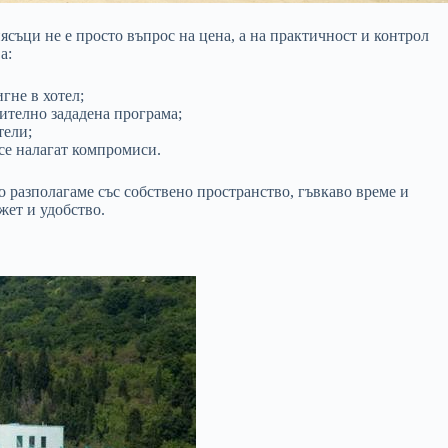
съци не е просто въпрос на цена, а на практичност и контрол
а:
гне в хотел;
ително зададена програма;
тели;
 се налагат компромиси.
о разполагаме със собствено пространство, гъвкаво време и
жет и удобство.