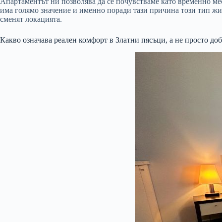
Апартаментът ни позволява да се почувстваме като временно мест
има голямо значение и именно поради тази причина този тип жил
сменят локацията.
Какво означава реален комфорт в Златни пясъци, а не просто до