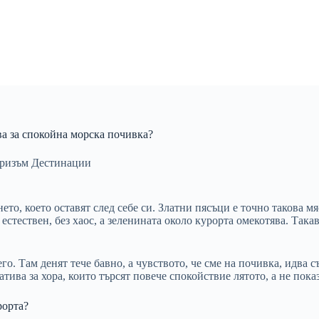
ва за спокойна морска почивка?
ризъм Дестинации
то, което оставят след себе си. Златни пясъци е точно такова мяс
 естествен, без хаос, а зеленината около курорта омекотява. Так
его. Там денят тече бавно, а чувството, че сме на почивка, идва с
ива за хора, които търсят повече спокойствие лятото, а не пока
рорта?