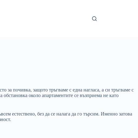
то за почивка, защото тръгваме с една нагласа, а си тръгваме с
ава обстановка около апартаментите се възприема не като
ъвсем естествено, без да се налага да го търсим. Именно затова
зност.