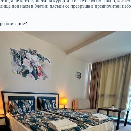
ни, а не като туристи на курорта. Това е особено важно, когато
ище под наем в Златни пясъци се превръща в предпочитан избор з
бро описание?