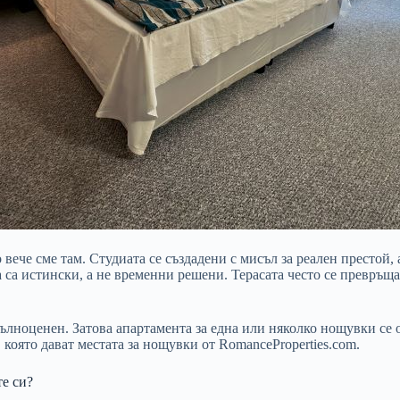
 вече сме там. Студиата се създадени с мисъл за реален престой,
а са истински, а не временни решени. Терасата често се превръща
пълноценен. Затова апартамента за една или няколко нощувки се о
 която дават местата за нощувки от RomanceProperties.com.
е си?