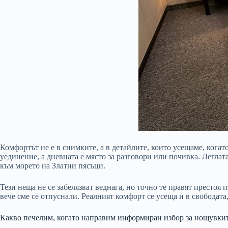
Комфортът не е в снимките, а в детайлите, които усещаме, когато
уединение, а дневната е място за разговори или почивка. Леглат
към морето на Златни пясъци.
Тези неща не се забелязват веднага, но точно те правят престоя 
вече сме се отпуснали. Реалният комфорт се усеща и в свободата,
Какво печелим, когато направим информиран избор за нощувкит