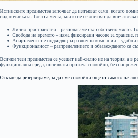
Истинските предимства започват да изпъкват сами, когато помис
над почивката. Това са места, които не се опитват да впечатлява
Лично пространство – разполагаме със собствено място. То
Свобода на времето – няма фиксирани часове за хранене, 
Апартаментът е подходящ за различни компании – удобни са
Функционалност – разпределението и обзавеждането са съз
Всички тези предимства се усещат най-силно не на теория, а в р
функционална среда, почивката протича спокойно, без напрежени
Откъде да резервираме, за да сме спокойни още от самото начало