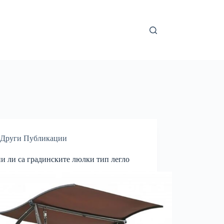
Други Публикации
и ли са градинските люлки тип легло