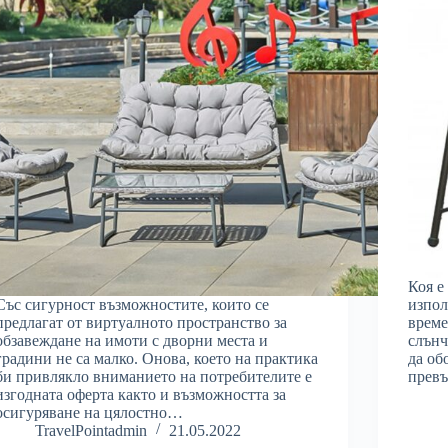
Коя е
Със сигурност възможностите, които се
изпол
предлагат от виртуалното пространство за
време
обзавеждане на имоти с дворни места и
слънч
градини не са малко. Онова, което на практика
да об
би привлякло вниманието на потребителите е
прев
изгодната оферта както и възможността за
осигуряване на цялостно…
TravelPointadmin
21.05.2022