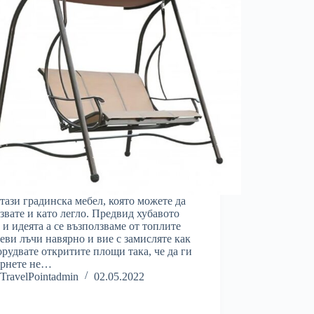
 тази градинска мебел, която можете да
звате и като легло. Предвид хубавото
 и идеята а се възползваме от топлите
еви лъчи навярно и вие с замисляте как
орудвате откритите площи така, че да ги
ърнете не…
TravelPointadmin
02.05.2022