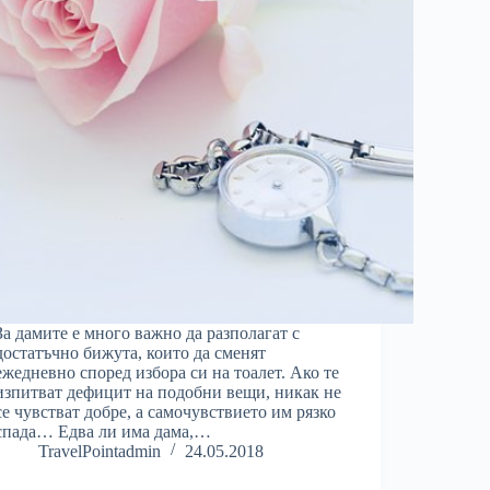
За дамите е много важно да разполагат с
достатъчно бижута, които да сменят
ежедневно според избора си на тоалет. Ако те
изпитват дефицит на подобни вещи, никак не
се чувстват добре, а самочувствието им рязко
спада… Едва ли има дама,…
TravelPointadmin
24.05.2018