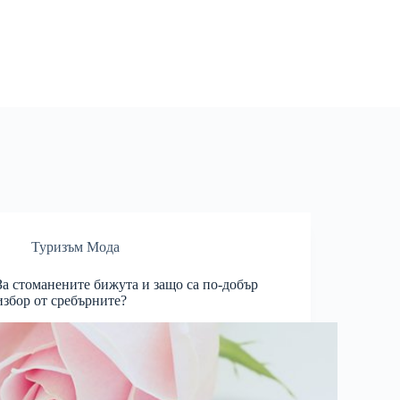
Туризъм Мода
За стоманените бижута и защо са по-добър
избор от сребърните?