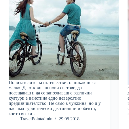
Почитателите на пътешествията никак не са
малко. Да откриваш нови светове, да
посещаваш и да се запознаваш с различни
култури е наистина едно невероятно
предизвикателство. Не само в чужбина, но и у
нас има туристически дестинации и обекти,
които всеки…
TravelPointadmin
29.05.2018