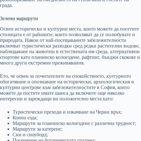
града.
Зелени маршрути
Освен исторически и културни места, които можете да посетите
столицата е от районите, които позволяват да се полюбувате и
природата. Някои от най-посещаваните забележителности
включват туристически разходки сред редки растителни видове,
наблюдаване на животни в естествената им среда, алтернативни
спортове като планинско колоездене, рафтинг, бънджи скокове и
много други екстремни преживявания.
Ето, че освен за почитателите на спокойствието, културното
обогатяване и опознаване на исторически, археологическия и
културни центрове към забележителностите в София, които
можете да постите имате шанса да включите още няколко
интересни и зареждащи ви положително места като:
Туристически преходи и изкачване на Черни връх;
Конна езда;
Маршрути за планинско колоездене с различна трудност;
Маршрути за катерене;
Ски и сноуборд;
Посещение на ботаническата градина;