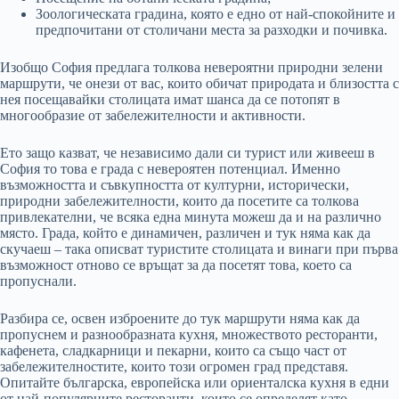
Зоологическата градина, която е едно от най-спокойните и
предпочитани от столичани места за разходки и почивка.
Изобщо София предлага толкова невероятни природни зелени
маршрути, че онези от вас, които обичат природата и близостта с
нея посещавайки столицата имат шанса да се потопят в
многообразие от забележителности и активности.
Ето защо казват, че независимо дали си турист или живееш в
София то това е града с невероятен потенциал. Именно
възможността и съвкупността от културни, исторически,
природни забележителности, които да посетите са толкова
привлекателни, че всяка една минута можеш да и на различно
място. Града, който е динамичен, различен и тук няма как да
скучаеш – така описват туристите столицата и винаги при първа
възможност отново се връщат за да посетят това, което са
пропуснали.
Разбира се, освен изброените до тук маршрути няма как да
пропуснем и разнообразната кухня, множеството ресторанти,
кафенета, сладкарници и пекарни, които са също част от
забележителностите, които този огромен град представя.
Опитайте българска, европейска или ориенталска кухня в едни
от най-популярните ресторанти, които се определят като