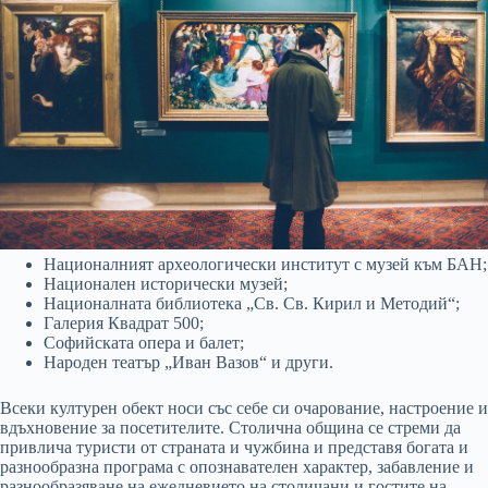
Националният археологически институт с музей към БАН;
Национален исторически музей;
Националната библиотека „Св. Св. Кирил и Методий“;
Галерия Квадрат 500;
Софийската опера и балет;
Народен театър „Иван Вазов“ и други.
Всеки културен обект носи със себе си очарование, настроение и
вдъхновение за посетителите. Столична община се стреми да
привлича туристи от страната и чужбина и представя богата и
разнообразна програма с опознавателен характер, забавление и
разнообразяване на ежедневието на столичани и гостите на