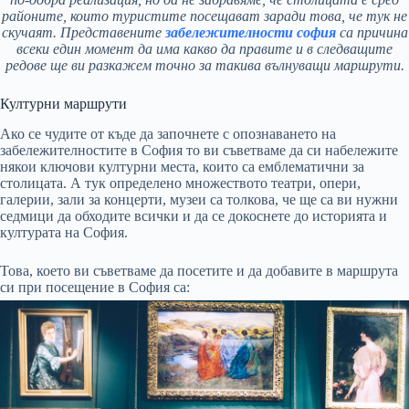
районите, които туристите посещават заради това, че тук не
скучаят. Представените
забележителности софия
са причина
всеки един момент да има какво да правите и в следващите
редове ще ви разкажем точно за такива вълнуващи маршрути.
Културни маршрути
Ако се чудите от къде да започнете с опознаването на
забележителностите в София то ви съветваме да си набележите
някои ключови културни места, които са емблематични за
столицата. А тук определено множеството театри, опери,
галерии, зали за концерти, музеи са толкова, че ще са ви нужни
седмици да обходите всички и да се докоснете до историята и
културата на София.
Това, което ви съветваме да посетите и да добавите в маршрута
си при посещение в София са: