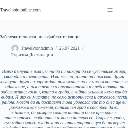
Skip
to
Travelpointonline.com
content
Забележителности по софийските улици
TravelPointadmin
25.07.2021
Туризъм Дестинации
Всяко пътуване има целта да ни накара да се чувстваме живи,
свободни и пълноценни. Има места, които пи показват друга
култура, други ни зареждат положително с възможностите за
забавление, а пък трети са опознавателни и представящи ни
забележителности, които в града, в който живеем няма как да
видим. И ако си мислите, че само исторически и археологически
райони могат да ви доставят това удоволствие то днес ще ви
разкажем как големия, динамичен град е способен да ви
вдъхнови, да разкрие своите тайни и да се превърне в
притегателен, любопитен и много интересен. София е града,
към който много млади хора се ориентират с цел да намерят
по-добра реализация, но да не забравяме, че столицата е сред