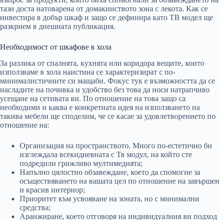
тази доста натоварена от домакинството зона с лекота. Как се
инвестира в добър шкаф и защо се дефинира като ТВ модел ще
разкрием в днешната публикация.
Необходимост от шкафове в хола
За разлика от спалнята, кухнята или коридора вещите, които
използваме в хола наистина се характеризират с по-
минималистичните си мащаби. Фокус тук е възможността да се
насладите на почивка и удобство без това да носи натрапчиво
усещане на сетивата ви. По отношение на това защо са
необходими и каква е конкретната идея на използването на
такива мебели ще споделим, че се касае за удовлетворението по
отношение на:
Организация на пространството. Много по-естетично би
изглеждала всекидневната с Тв модул, на който сте
подредили грижливо мултимедията;
Напълно цялостно обзавеждане, което да спомогне за
осъществяването на вашата цел по отношение на завършен
и красив интериор;
Приоритет към усвояване на зоната, но с минимални
средства;
Аранжиране, което отговоря на индивидуалния ви подход