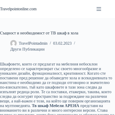
Skip
to
Travelpointonline.com
content
Същност и необходимост от ТВ шкаф в хола
TravelPointadmin
03.02.2023
Други Публикации
Шкафовете, които се предлагат на мебелния небосклон
определено се характеризират със своето многообразие и
уникален дизайн, функционалност, креативност. Когато сте
поставени пред решение да обзаведете хола и всекидневната то
наистина е необходимо да се подходи отговорно и значително
по-взискателно, тъй като шкафовете в тази зона следва да
изпълнят редица роли. Те са поставки, етажерки, такива, които
следва да осигурят пространство за подреждане на различни
вещи, а най-важен е този, на който ще поверим организацията
на мултимедията.
Тв шкаф Мебели АРЕНА
представя на
вниманието ви в различни и много интересни версии. Става
въпрос за продукти, които биха спомогнали за обзавеждането на