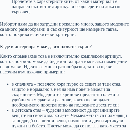
Прочетете в характеристиките, от какви материали е
направен съответния артикул и се доверете на доказан
търговец.
Изборът няма да ви затрудни прекалено много, защото моделите
са много разнообразни и със сигурност ще намерите такъв,
който покрива всичките ви критерии.
Къде в интериора може да използвате скрин?
Както споменахме това е изключително комплексен артикул,
който спокойно може да бъде инсталиран във всяко помещение
на дома ви. Идеите са много разнообразни, затова ще ви
насочим към няколко примерни:
в спалнята – повечето хора първо се сещат за тази стая,
защото е нормално в нея да има повече мебели за
съхранение. Модерните скринове предлагат големи и
удобни чекмеджета и рафтове, които ще ви дадат
необходимото пространство да подредите дрехите си;
в детската стая – чудесна възможност да организирате
вещите на своето малко дете. Чекмеджетата са подходящи
за подредба на лични вещи, памперси и други артикули
нужни на бебето. Плотът може да се ползва като място за