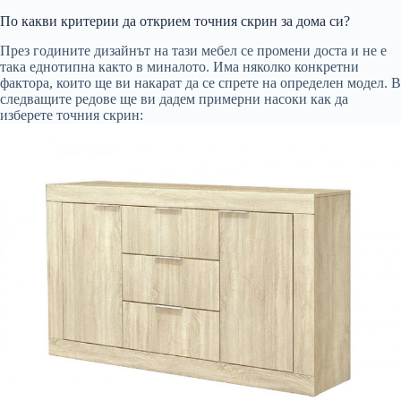
По какви критерии да открием точния скрин за дома си?
През годините дизайнът на тази мебел се промени доста и не е
така еднотипна както в миналото. Има няколко конкретни
фактора, които ще ви накарат да се спрете на определен модел. В
следващите редове ще ви дадем примерни насоки как да
изберете точния скрин: