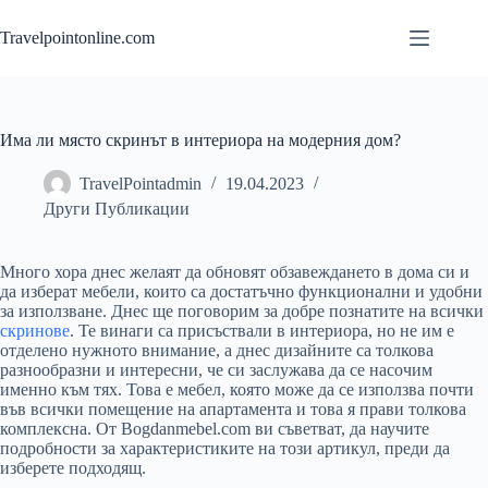
Skip
to
Travelpointonline.com
content
Има ли място скринът в интериора на модерния дом?
TravelPointadmin
19.04.2023
Други Публикации
Много хора днес желаят да обновят обзавеждането в дома си и
да изберат мебели, които са достатъчно функционални и удобни
за използване. Днес ще поговорим за добре познатите на всички
скринове
. Те винаги са присъствали в интериора, но не им е
отделено нужното внимание, а днес дизайните са толкова
разнообразни и интересни, че си заслужава да се насочим
именно към тях. Това е мебел, която може да се използва почти
във всички помещение на апартамента и това я прави толкова
комплексна. От Bogdanmebel.com ви съветват, да научите
подробности за характеристиките на този артикул, преди да
изберете подходящ.