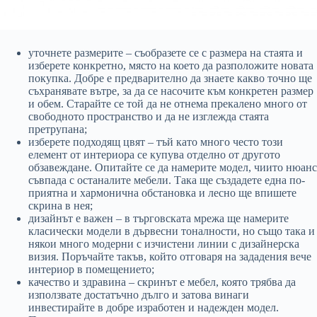
уточнете размерите – съобразете се с размера на стаята и
изберете конкретно, място на което да разположите новата
покупка. Добре е предварително да знаете какво точно ще
съхранявате вътре, за да се насочите към конкретен размер
и обем. Старайте се той да не отнема прекалено много от
свободното пространство и да не изглежда стаята
претрупана;
изберете подходящ цвят – тъй като много често този
елемент от интериора се купува отделно от другото
обзавеждане. Опитайте се да намерите модел, чиито нюанс
съвпада с останалите мебели. Така ще създадете една по-
приятна и хармонична обстановка и лесно ще впишете
скрина в нея;
дизайнът е важен – в търговската мрежа ще намерите
класически модели в дървесни тоналности, но също така и
някои много модерни с изчистени линии с дизайнерска
визия. Поръчайте такъв, който отговаря на зададения вече
интериор в помещението;
качество и здравина – скринът е мебел, която трябва да
използвате достатъчно дълго и затова винаги
инвестирайте в добре изработен и надежден модел.