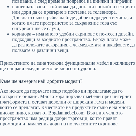
повиване, а след време за подредба на книжки и играчки;
в дневната зона – той може да допълни спокойно секцията
или дори да се превърне в поставка за телевизора.
Дневната също трябва да бъде добре подредена и чиста, а
когато имате пространство за съхранение това със
сигурност ще се случи;
коридора – има много удобни скринове с по-тесен дизайн,
подходящи за входното пространство. Върху плота може
да разположите декорация, а чекмеджетата и шкафовете да
ползвате за различни вещи.
Присъствието на една толкова функционална мебел в жилището
ще направи ежедневието ви много по-удобно.
Къде ще намерим най-добрите модели?
Ако искате да поръчате нещо подобно ви предлагаме да го
потърсите онлайн. Много хора поръчват мебели през интернет
платформата и остават доволни от широката гама и модели,
които се предлагат. Качеството на продуктите също е на много
високо ниво, казват от Bogdanmebel.com. Във виртуалното
пространство има редица добри търговци, които правят
промоции и намаления дори на по луксозните скринове.