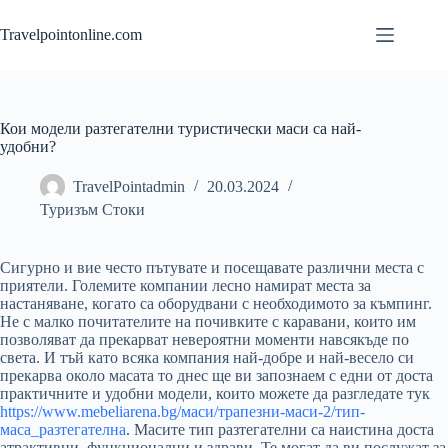
Skip
to
Travelpointonline.com
content
Кои модели разтегателни туристически маси са най-
удобни?
TravelPointadmin
20.03.2024
Туризъм Стоки
Сигурно и вие често пътувате и посещавате различни места с
приятели. Големите компании лесно намират места за
настаняване, когато са оборудвани с необходимото за къмпинг.
Не с малко почитателите на почивките с каравани, които им
позволяват да прекарват невероятни моменти навсякъде по
света. И тъй като всяка компания най-добре и най-весело си
прекарва около масата то днес ще ви запознаем с едни от доста
практичните и удобни модели, които можете да разгледате тук
https://www.mebeliarena.bg/маси/трапезни-маси-2/тип-
маса_разтегателна
. Масите тип разтегателни са наистина доста
атрактивни, функционални и здрави. Те могат да ви послужат за