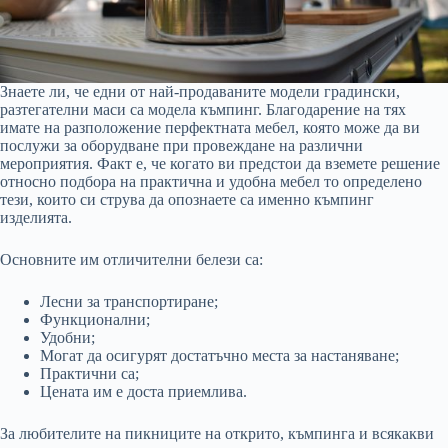
Знаете ли, че едни от най-продаваните модели градински,
разтегателни маси са модела къмпинг. Благодарение на тях
имате на разположение перфектната мебел, която може да ви
послужи за оборудване при провеждане на различни
мероприятия. Факт е, че когато ви предстои да вземете решение
относно подбора на практична и удобна мебел то определено
тези, които си струва да опознаете са именно къмпинг
изделията.
Основните им отличителни белези са:
Лесни за транспортиране;
Функционални;
Удобни;
Могат да осигурят достатъчно места за настаняване;
Практични са;
Цената им е доста приемлива.
За любителите на пикниците на открито, къмпинга и всякакви