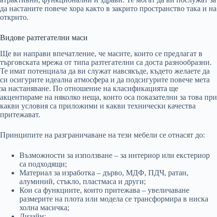
да настаните повече хора както в закрито пространство така и на
открито.
Видове разтегателни маси
Ще ви направи впечатление, че масите, които се предлагат в
търговската мрежа от типа разтегателни са доста разнообразни.
Те имат потенциала да ви служат навсякъде, където желаете да
си осигурите идеална атмосфера и да подсигурите повече мета
за настаняване. По отношение на класификацията ще
акцентираме на няколко неща, които оса показателни за това при
какви условия са приложими и какви технически качества
притежават.
Принципите на разграничаване на тези мебели се отнасят до:
Възможности за използване – за интериор или екстериор
са подходящи;
Материал за изработка – дърво, МДФ, ПДЧ, ратан,
алуминий, стъкло, пластмаса и други;
Кои са функциите, които притежава – увеличаване
размерите на плота или модела се трансформира в ниска
холна масичка;
Дизайн;