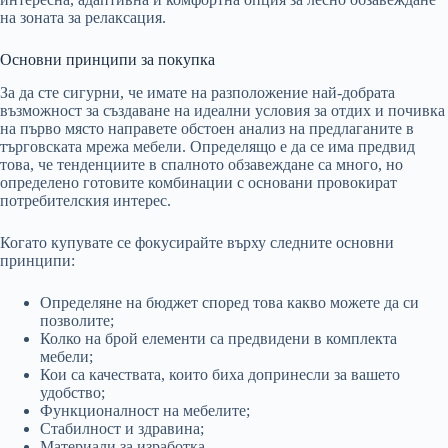
на зоната за релаксация.
Основни принципи за покупка
За да сте сигурни, че имате на разположение най-добрата
възможност за създаване на идеални условия за отдих и почивка
на първо място направете обстоен анализ на предлаганите в
търговската мрежа мебели. Определящо е да се има предвид
това, че тенденциите в спалното обзавеждане са много, но
определено готовите комбинации с основани провокират
потребителския интерес.
Когато купувате се фокусирайте върху следните основни
принципи:
Определяне на бюджет според това какво можете да си
позволите;
Колко на брой елементи са предвидени в комплекта
мебели;
Кои са качествата, които биха допринесли за вашето
удобство;
Функционалност на мебелите;
Стабилност и здравина;
Материали за изработка.