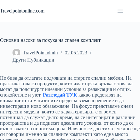
Skip
to
Travelpointonline.com
content
Основни насоки за покука на спален комплект
TravelPointadmin
02.05.2023
Други Публикации
Не бива да отлагате подмяната на старите спални мебели. На
практика това са продукти, които имат пряка връзка с това да
могат да подсигурят идеални условия за релаксация и отдих,
спокойствие и уют.
Разгледай ТУК
какво представят на
вниманието ти магазините преди за вземеш решение и да
инвестираш в ново обзавеждане. На фокус представяме онези
интересни модели, които се характеризират с огромен
потенциал да служат дълго време, да се интегрират в различни
пространства и да поднесат идеалните условия, от които да се
възползвате на поносима цена. Навярно се досетихте, че днес ще
си говорим именно за спалните комплекти като една много
интересна, адаптивна и комфортна опция за лесно обзавеждане