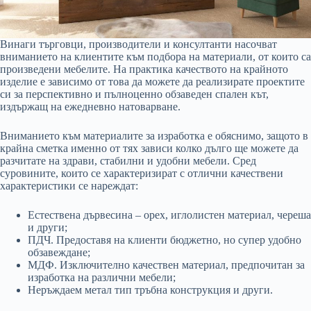
Винаги търговци, производители и консултанти насочват
вниманието на клиентите към подбора на материали, от които са
произведени мебелите. На практика качеството на крайното
изделие е зависимо от това да можете да реализирате проектите
си за перспективно и пълноценно обзаведен спален кът,
издържащ на ежедневно натоварване.
Вниманието към материалите за изработка е обяснимо, защото в
крайна сметка именно от тях зависи колко дълго ще можете да
разчитате на здрави, стабилни и удобни мебели. Сред
суровините, които се характеризират с отлични качествени
характеристики се нареждат:
Естествена дървесина – орех, иглолистен материал, череша
и други;
ПДЧ. Предоставя на клиенти бюджетно, но супер удобно
обзавеждане;
МДФ. Изключително качествен материал, предпочитан за
изработка на различни мебели;
Неръждаем метал тип тръбна конструкция и други.