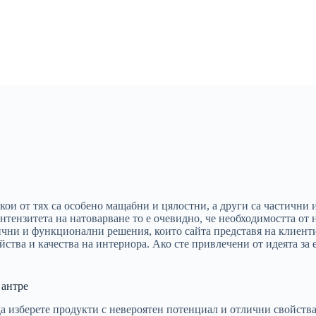
и от тях са особено мащабни и цялостни, а други са частични и 
нтензитета на натоварване то е очевидно, че необходимостта от 
чни и функционални решения, които сайта представя на клиенти
йства и качества на интериора. Ако сте привлечени от идеята за
 антре
е да изберете продукти с невероятен потенциал и отлични свойст