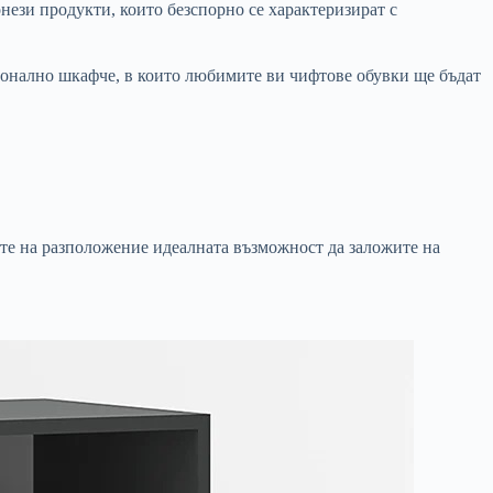
нези продукти, които безспорно се характеризират с
ционално шкафче, в които любимите ви чифтове обувки ще бъдат
ате на разположение идеалната възможност да заложите на