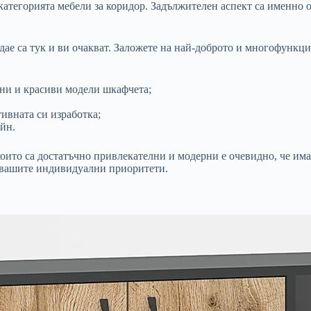
категорията мебели за коридор. Задължителен аспект са именно о
дае са тук и ви очакват. Заложете на най-доброто и многофунк
чни и красиви модели шкафчета;
ивната си изработка;
йн.
 които са достатъчно привлекателни и модерни е очевидно, че им
т вашите индивидуални приоритети.