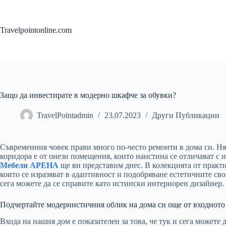
Skip
to
content
Travelpointonline.com
Защо да инвестирате в модерно шкафче за обувки?
TravelPointadmin
23.07.2023
Други Публикации
Съвременния човек прави много по-често ремонти в дома си. Няко
коридора е от онези помещения, които наистина се отличават с и
Мебели АРЕНА
ще ви представим днес. В колекцията от практи
които се изразяват в адаптивност и подобряване естетичните сво
сега можете да се справите като истински интериорен дизайнер.
Подчертайте модернистичния облик на дома си още от входното
Входа на нашия дом е показателен за това, че тук и сега может