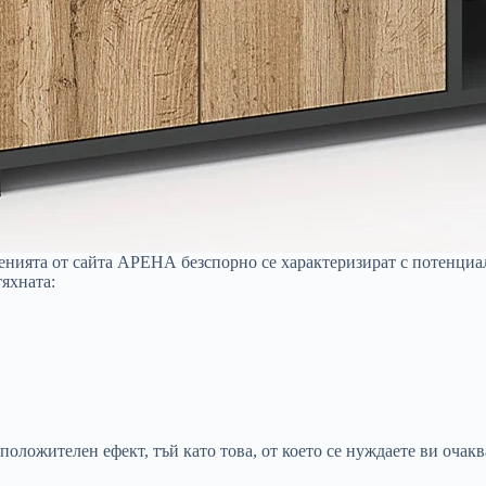
женията от сайта АРЕНА безспорно се характеризират с потенциал
тяхната:
 положителен ефект, тъй като това, от което се нуждаете ви очак