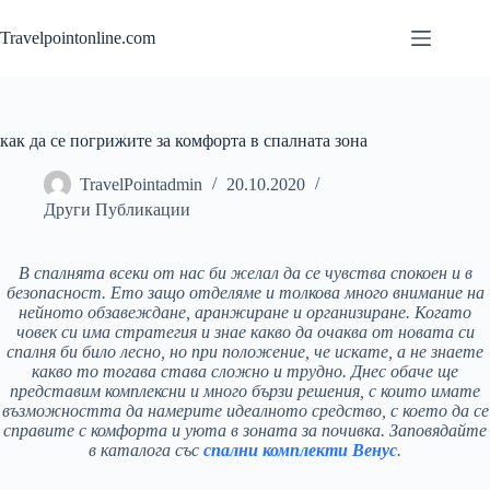
Skip
to
Travelpointonline.com
content
как да се погрижите за комфорта в спалната зона
TravelPointadmin
20.10.2020
Други Публикации
В спалнята всеки от нас би желал да се чувства спокоен и в
безопасност. Ето защо отделяме и толкова много внимание на
нейното обзавеждане, аранжиране и организиране. Когато
човек си има стратегия и знае какво да очаква от новата си
спалня би било лесно, но при положение, че искате, а не знаете
какво то тогава става сложно и трудно. Днес обаче ще
представим комплексни и много бързи решения, с които имате
възможността да намерите идеалното средство, с което да се
справите с комфорта и уюта в зоната за почивка. Заповядайте
в каталога със
спални комплекти Венус
.