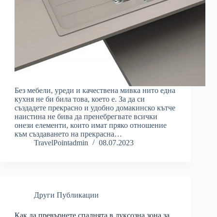
Без мебели, уреди и качествена мивка нито една
кухня не би била това, което е. За да си
създадете прекрасно и удобно домакинско кътче
наистина не бива да пренебрегвате всички
онези елементи, които имат пряко отношение
към създаването на прекрасна…
TravelPointadmin
08.07.2023
Други Публикации
Как да превърнете спалнята в луксозна зона за