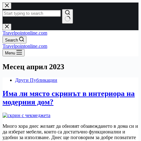
Skip
to
content
No
results
Travelpointonline.com
Search
Travelpointonline.com
Menu
Месец
април 2023
Други Публикации
Има ли място скринът в интериора на
модерния дом?
Много хора днес желаят да обновят обзавеждането в дома си и
да изберат мебели, които са достатъчно функционални и
удобни за използване. Днес ще поговорим за добре познатите