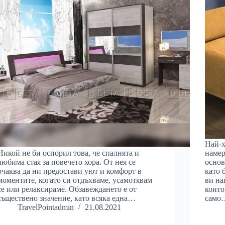
Най-х
Никой не би оспорил това, че спалнята и
намер
любима стая за повечето хора. От нея се
основ
очаква да ни предостави уют и комфорт в
като 
моментите, когато си отдъхваме, усамотявам
ви на
се или релаксираме. Обзавеждането е от
които
съществено значение, като всяка една…
само
TravelPointadmin
21.08.2021