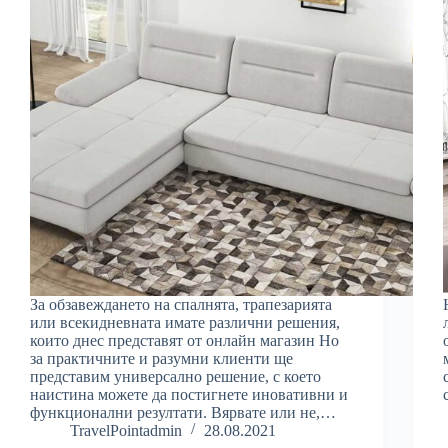
За обзавеждането на спалнята, трапезарията
или всекидневната имате различни решения,
които днес представят от онлайн магазин Но
за практичните и разумни клиенти ще
представим универсално решение, с което
наистина можете да постигнете иновативни и
функционални резултати. Вярвате или не,…
TravelPointadmin
28.08.2021