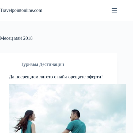
Skip
to
Travelpointonline.com
content
Месец
май 2018
Туризъм Дестинации
Да посрещнем лятото с най-горещите оферти!